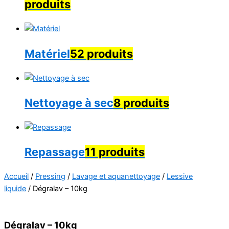
produits
Matériel
52 produits
Nettoyage à sec
8 produits
Repassage
11 produits
Accueil
/
Pressing
/
Lavage et aquanettoyage
/
Lessive
liquide
/ Dégralav – 10kg
Dégralav – 10kg